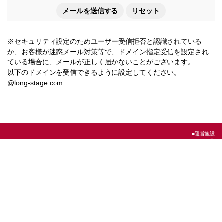
メールを送信する
リセット
※セキュリティ設定のためユーザー受信拒否と認識されている
か、お客様が迷惑メール対策等で、ドメイン指定受信を設定され
ている場合に、メールが正しく届かないことがございます。
以下のドメインを受信できるように設定してください。
@long-stage.com
■運営施設
ロングステージ灘
ロングステージ KOBE 岡本
ロングステージ御影
ロングステージ KOBE 大石
灘在宅福祉センター
会社名：社会福祉法人 鶯園（神戸事業部）
住所：658-0045 神戸市東灘区御影石町1-2-18
電話番号：
078-822-5620
FAX：
078-822-5621
施設紹介や採用については → オフィシャルホームページ
http://www.long-stage.com