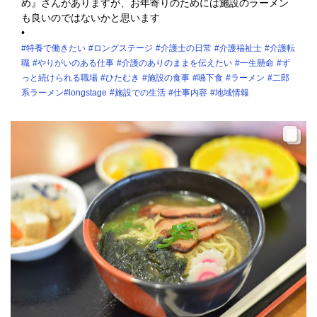
め』さんがありますが、お年寄りのためには施設のラーメン
も良いのではないかと思います
•
#特養で働きたい
#ロングステージ
#介護士の日常
#介護福祉士
#介護転
職
#やりがいのある仕事
#介護のありのままを伝えたい
#一生懸命
#ず
っと続けられる職場
#ひたむき
#施設の食事
#嚥下食
#ラーメン
#二郎
系ラーメン
#longstage
#施設での生活
#仕事内容
#地域情報