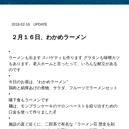
2018-02-16 UPDATE
２月１６日、わかめラーメン
•
ラーメンも出ます スパゲティも作ります グラタンも味噌カツ
もあります。老人ホームと言ったって、いろんな献立がある
のです
•
今日のお昼は、“わかめラーメン”
鶏肉と絹厚あげの煮物、サラダ、フルーツでラーメンセット
•
嚥下食もラーメンです
麺は、モンブランケーキのマロンペーストを絞り出すための
口金を使って作りました✌️
•
施設の直ぐ近くに、二郎系で有名な『ラーメン荘 歴史を刻