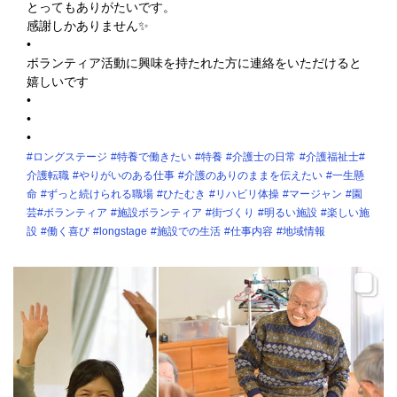
とってもありがたいです。
感謝しかありません✨
•
ボランティア活動に興味を持たれた方に連絡をいただけると
嬉しいです
•
•
•
#ロングステージ
#特養で働きたい
#特養
#介護士の日常
#介護福祉士
#
介護転職
#やりがいのある仕事
#介護のありのままを伝えたい
#一生懸
命
#ずっと続けられる職場
#ひたむき
#リハビリ体操
#マージャン
#園
芸
#ボランティア
#施設ボランティア
#街づくり
#明るい施設
#楽しい施
設
#働く喜び
#longstage
#施設での生活
#仕事内容
#地域情報