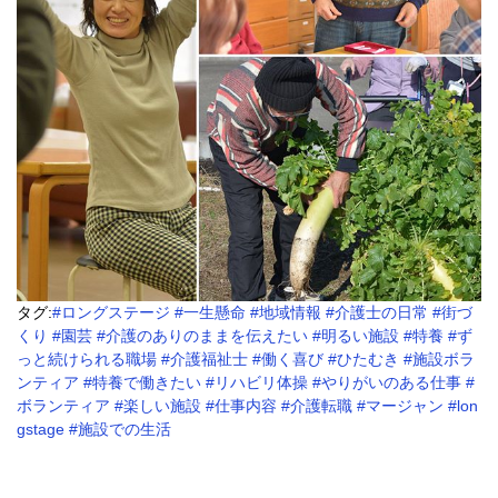
タグ:
#ロングステージ
#一生懸命
#地域情報
#介護士の日常
#街づ
くり
#園芸
#介護のありのままを伝えたい
#明るい施設
#特養
#ず
っと続けられる職場
#介護福祉士
#働く喜び
#ひたむき
#施設ボラ
ンティア
#特養で働きたい
#リハビリ体操
#やりがいのある仕事
#
ボランティア
#楽しい施設
#仕事内容
#介護転職
#マージャン
#lon
gstage
#施設での生活