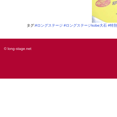
タグ:
#ロングステージ
#ロングステージkobe大石
#特
© long-stage.net