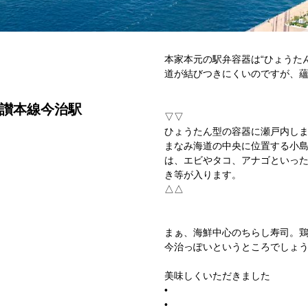
本家本元の駅弁容器は“ひょうた
道が結びつきにくいのですが、
讃本線今治駅
▽▽
ひょうたん型の容器に瀬戸内し
まなみ海道の中央に位置する小島
は、エビやタコ、アナゴといっ
き等が入ります。
△△
まぁ、海鮮中心のちらし寿司。
今治っぽいというところでしょ
美味しくいただきました
•
•