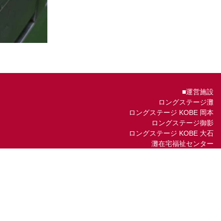
■運営施設
ロングステージ灘
ロングステージ KOBE 岡本
ロングステージ御影
ロングステージ KOBE 大石
灘在宅福祉センター
会社名：社会福祉法人 鶯園（神戸事業部）
住所：658-0045 神戸市東灘区御影石町1-2-18
電話番号：
078-822-5620
FAX：
078-822-5621
ついては → オフィシャルホームページ
http://www.long-stage.com
中途採用については → 求人情報のページ
https://longstage.jbplt.jp/