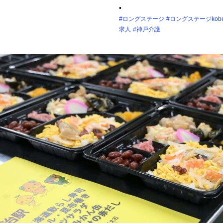
•
#ロングステージ
#ロングステージkob
求人
#神戸介護