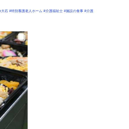
e大石
#特別養護老人ホーム
#介護福祉士
#施設の食事
#介護