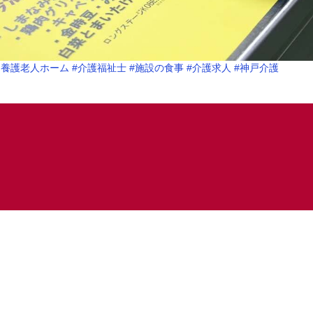
別養護老人ホーム
#介護福祉士
#施設の食事
#介護求人
#神戸介護
施設紹介や採用に
各施設の