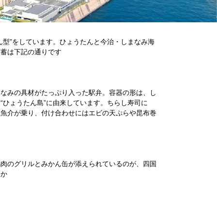
ん型”をしています。ひょうたんと今治・しまなみ海
蘊蓄は下記の通りです
まなみの具材がたっぷり入った駅弁。容器の形は、し
“ひょうたん島”に由来しています。ちらし寿司に
た魚介が乗り、付け合わせにはエビの天ぷらや昆布巻
鶏肉のグリルとみかん缶が添えられているのが、四国
うか